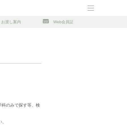
お渡し案内
Web会員証
学科のみで探す等、検
い。