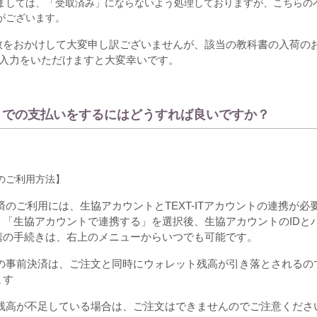
ましては、「受取済み」にならないよう処理しておりますが、こちらの
がございます。
数をおかけして大変申し訳ございませんが、該当の教科書の入荷の
て注文入力をいただけますと大変幸いです。
トでの支払いをするにはどうすれば良いですか？
のご利用方法】
済のご利用には、生協アカウントと
TEXT-IT
アカウントの連携が必
、「生協アカウントで連携する」を選択後、生協アカウントの
ID
と
携の手続きは、右上のメニューからいつでも可能です。
の事前決済は、ご注文と同時にウォレット残高が引き落とされるの
ます
残高が不足している場合は、ご注文はできませんのでご注意くださ