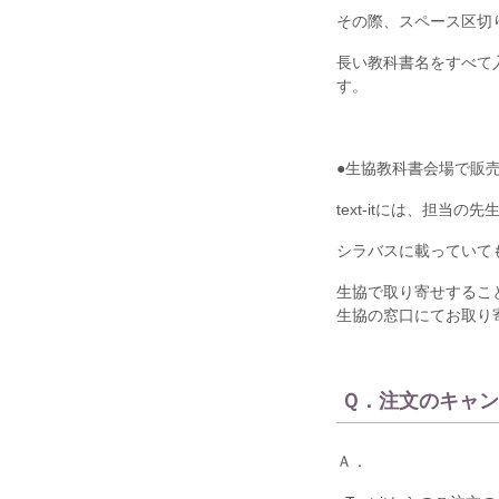
その際、スペース区切
長い教科書名をすべて
す。
●生協教科書会場で販
text-it
には、担当の先
シラバスに載っていて
生協で取り寄せするこ
生協の窓口にてお取り
Ｑ．注文のキャ
Ａ．