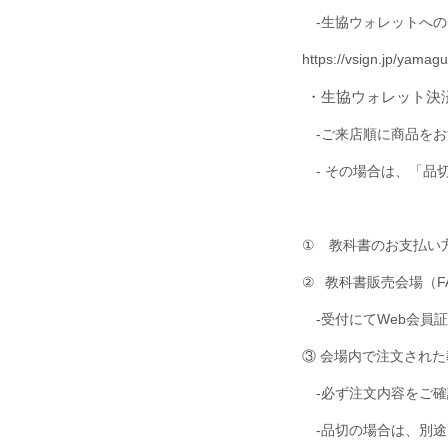
‐生協ウォレットへの
https://vsign.jp/yamag
・生協ウォレット決
‐ご来店順に商品をお
‐ その場合は、「品
①
教科書のお支払い
②
教科書販売会場（
F
‐受付にて
Web
会員証
③ 会場内で注文され
‐必ず注文内容をご確
‐品切の場合は、別途