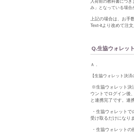
入荷前の教科書につき
み」となっている場合
上記の場合は、お手
Text-itより改め
Q.生協ウォレッ
Ａ．
【生協ウォレット決済
※生協ウォレット決
ウントでログイン後
と連携完了です。連
・生協ウォレットで
受け取るだけになり
・生協ウォレットの