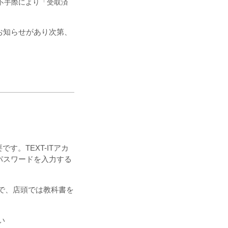
不手際により「受取済
お知らせがあり次第、
要です。
TEXT-IT
アカ
パスワードを入力する
で、店頭では教科書を
い